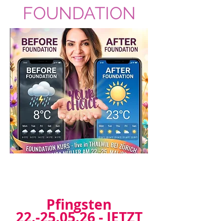
FOUNDATION
Pfingsten
22.-25.05.26
-
JETZT